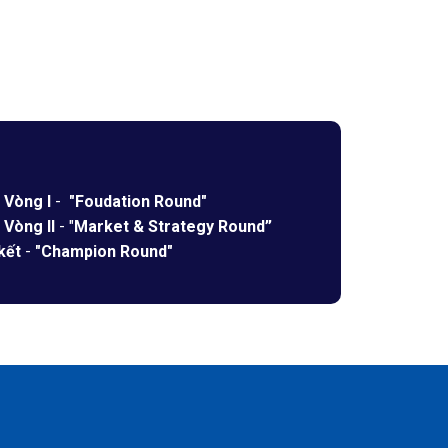
:
Vòng I
-
"Foudation Round"
:
Vòng II
- "
Market & Strategy Round”
kết
-
"Champion Round"