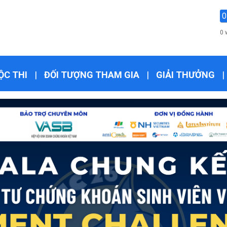
0
0 
ỘC THI
|
ĐỐI TƯỢNG THAM GIA
|
GIẢI THƯỞNG
|