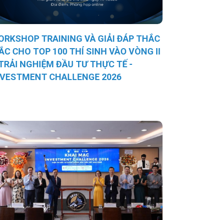
ORKSHOP TRAINING VÀ GIẢI ĐÁP THẮC
ẮC CHO TOP 100 THÍ SINH VÀO VÒNG II
 TRẢI NGHIỆM ĐẦU TƯ THỰC TẾ -
NVESTMENT CHALLENGE 2026