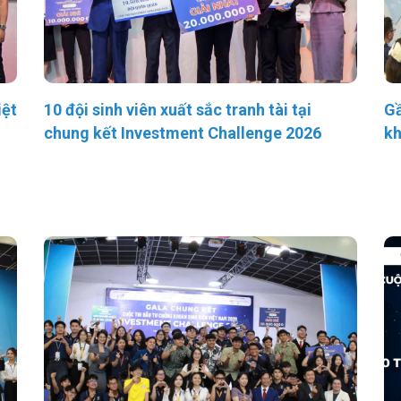
iệt
10 đội sinh viên xuất sắc tranh tài tại
Gầ
chung kết Investment Challenge 2026
kh