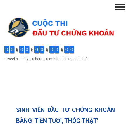
Skip
Togg
to
navig
main
content
0
0
0
0
0
0
0
0
0
0
0 weeks, 0 days, 0 hours, 0 minutes, 0 seconds left
SINH VIÊN ĐẦU TƯ CHỨNG KHOÁN
BẰNG 'TIỀN TƯƠI, THÓC THẬT'