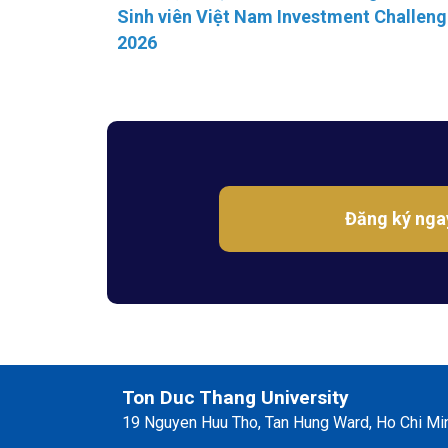
Sinh viên Việt Nam Investment Challen
2026
Đăng ký nga
Ton Duc Thang University
19 Nguyen Huu Tho, Tan Hung Ward, Ho Chi Min