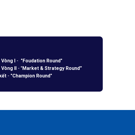
:
Vòng I
-
"Foudation Round"
:
Vòng II
- "
Market & Strategy Round”
kết
-
"Champion Round"