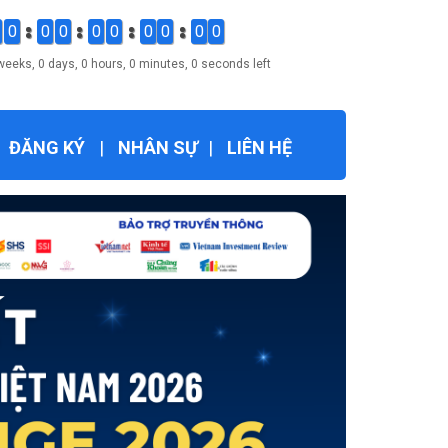
0
0
0
0
0
0
0
0
0
weeks, 0 days, 0 hours, 0 minutes, 0 seconds left
ĐĂNG KÝ
|
NHÂN SỰ
|
LIÊN HỆ