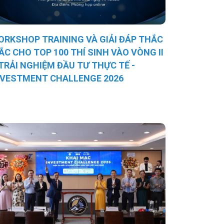
ORKSHOP TRAINING VÀ GIẢI ĐÁP THẮC
ẮC CHO TOP 100 THÍ SINH VÀO VÒNG II
 TRẢI NGHIỆM ĐẦU TƯ THỰC TẾ -
NVESTMENT CHALLENGE 2026