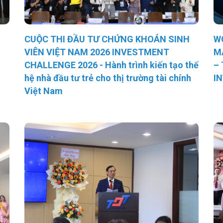
CUỘC THI ĐẦU TƯ CHỨNG KHOÁN SINH
W
VIÊN VIỆT NAM 2026 INVESTMENT
M
CHALLENGE 2026 - Hành trình kiến tạo thế
–
hệ nhà đầu tư trẻ cho thị trường tài chính
I
Việt Nam