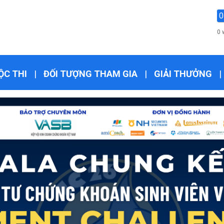
0
0 
ỘC THI
|
ĐỐI TƯỢNG THAM GIA
|
GIẢI THƯỞNG
|