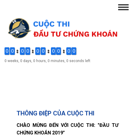
Skip
Togg
to
navig
main
content
0
0
0
0
0
0
0
0
0
0
0 weeks, 0 days, 0 hours, 0 minutes, 0 seconds left
THÔNG ĐIỆP CỦA CUỘC THI
CHÀO MỪNG ĐẾN VỚI CUỘC THI: "ĐẦU TƯ
CHỨNG KHOÁN 2019"