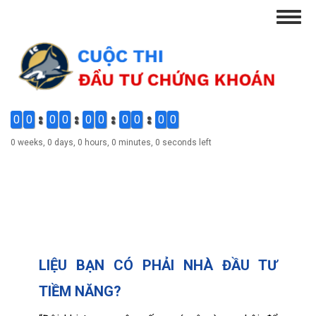
Skip
Togg
to
navig
main
content
0
0
0
0
0
0
0
0
0
0
0 weeks, 0 days, 0 hours, 0 minutes, 0 seconds left
LIỆU BẠN CÓ PHẢI NHÀ ĐẦU TƯ
TIỀM NĂNG?